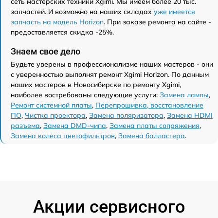
сеть мастерских техники Xgimi. Мы имеем более 20 тыс.
запчастей. И возможно на наших складах
уже имеется
запчасть на модель Horizon
. При заказе ремонта на сайте -
предоставляется скидка -25%.
Знаем свое дело
Будьте уверены в профессионализме наших мастеров - они
с уверенностью выполнят ремонт Xgimi Horizon. По данным
наших мастеров в Новосибирске по ремонту Xgimi,
наиболее востребованы следующие услуги:
Замена лампы
,
Ремонт системной платы
,
Перепрошивка, восстановление
ПО
,
Чистка проектора
,
Замена поляризатора
,
Замена HDMI
разъема
,
Замена DMD-чипа
,
Замена платы сопряжения
,
Замена колеса цветофильтров
,
Замена балластера
.
Акции сервисного