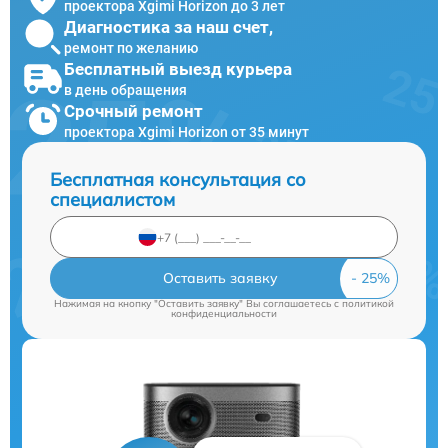
проектора Xgimi Horizon до 3 лет
Диагностика за наш счет,
ремонт по желанию
Бесплатный выезд курьера
в день обращения
Срочный ремонт
проектора Xgimi Horizon от 35 минут
Бесплатная консультация со
специалистом
Оставить заявку
Нажимая на кнопку "Оставить заявку" Вы соглашаетесь c
политикой
конфиденциальности